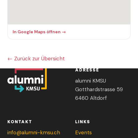
In Google Maps öffnen →
← Zurück zur Übersicht
ADRESSE
alumni KMSU
Gotthardstrasse 59
6460 Altdorf
KONTAKT
LINKS
info@alumni-kmsu.ch
Events